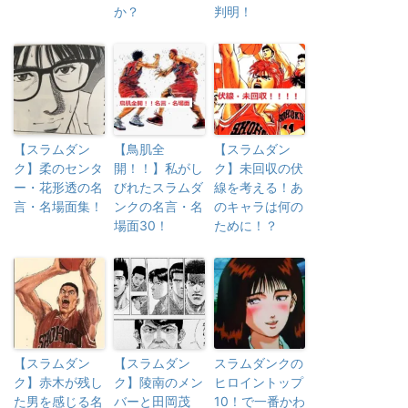
か？
判明！
【スラムダン
【鳥肌全
【スラムダン
ク】柔のセンタ
開！！】私がし
ク】未回収の伏
ー・花形透の名
びれたスラムダ
線を考える！あ
言・名場面集！
ンクの名言・名
のキャラは何の
場面30！
ために！？
【スラムダン
【スラムダン
スラムダンクの
ク】赤木が残し
ク】陵南のメン
ヒロイントップ
た男を感じる名
バーと田岡茂
10！で一番かわ