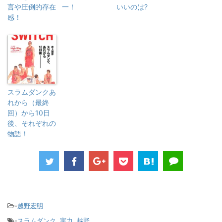
言や圧倒的存在
一！
いいのは?
感！
スラムダンクあ
れから（最終
回）から10日
後、それぞれの
物語！
-
越野宏明
-
スラムダンク
,
実力
,
越野