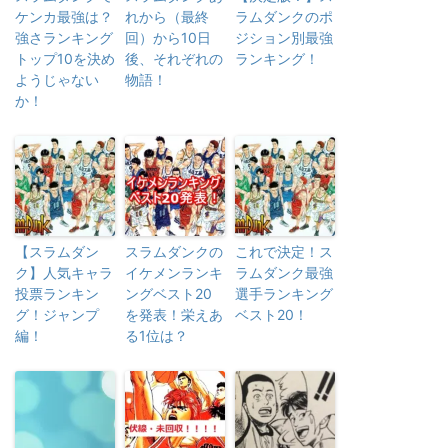
ケンカ最強は？
れから（最終
ラムダンクのポ
強さランキング
回）から10日
ジション別最強
トップ10を決め
後、それぞれの
ランキング！
ようじゃない
物語！
か！
【スラムダン
スラムダンクの
これで決定！ス
ク】人気キャラ
イケメンランキ
ラムダンク最強
投票ランキン
ングベスト20
選手ランキング
グ！ジャンプ
を発表！栄えあ
ベスト20！
編！
る1位は？