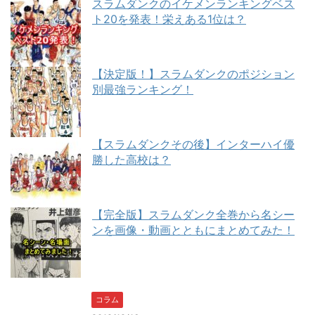
スラムダンクのイケメンランキングベス
ト20を発表！栄えある1位は？
【決定版！】スラムダンクのポジション
別最強ランキング！
【スラムダンクその後】インターハイ優
勝した高校は？
【完全版】スラムダンク全巻から名シー
ンを画像・動画とともにまとめてみた！
コラム