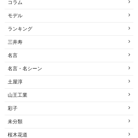
コラム
モデル
ランキング
三井寿
名言
名言・名シーン
土屋淳
山王工業
彩子
未分類
桜木花道