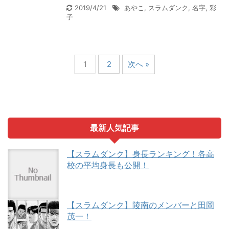
2019/4/21
あやこ
,
スラムダンク
,
名字
,
彩
子
1
2
次へ »
最新人気記事
【スラムダンク】身長ランキング！各高
校の平均身長も公開！
【スラムダンク】陵南のメンバーと田岡
茂一！