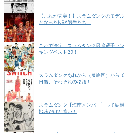
【これが真実！】スラムダンクのモデル
となったNBA選手たち！
これで決定！スラムダンク最強選手ラン
キングベスト20！
スラムダンクあれから（最終回）から10
日後、それぞれの物語！
スラムダンク【海南メンバー】って結構
地味だけど強い！