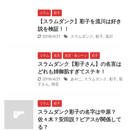
コラム
彩子
【スラムダンク】彩子を流川は好き
説を検証！！
2019/4/21
スラムダンク
,
彩子
,
流川
コラム
名言
名言・名シーン
彩子
スラムダンク【彩子さん】の名言は
どれも姉御肌すぎてステキ！
2019/4/21
あやこ
,
スラムダンク
,
彩子
,
彩
子さん
,
明言
コラム
彩子
スラムダンク彩子の名字は中原？
佐々木？安田説？ピアスが関係して
る？