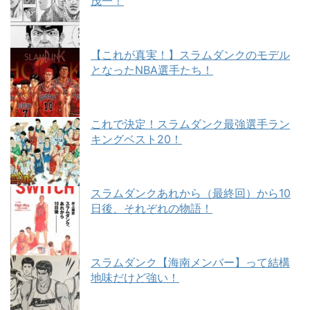
茂一！
【これが真実！】スラムダンクのモデル
となったNBA選手たち！
これで決定！スラムダンク最強選手ラン
キングベスト20！
スラムダンクあれから（最終回）から10
日後、それぞれの物語！
スラムダンク【海南メンバー】って結構
地味だけど強い！