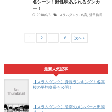
名シーン！野性味あふれるダンカ
ー！
2018/9/3
スラムダンク
,
名言
,
清田信長
1
2
…
6
次へ »
最新人気記事
【スラムダンク】身長ランキング！各高
校の平均身長も公開！
【スラムダンク】陵南のメンバーと田岡