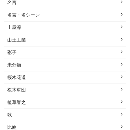
名言
名言・名シーン
土屋淳
山王工業
彩子
未分類
桜木花道
桜木軍団
植草智之
歌
比較