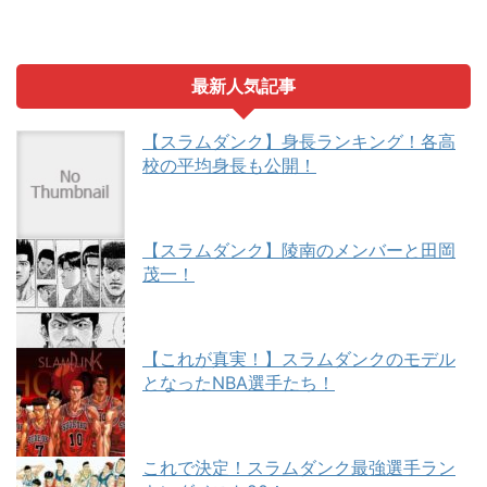
最新人気記事
【スラムダンク】身長ランキング！各高
校の平均身長も公開！
【スラムダンク】陵南のメンバーと田岡
茂一！
【これが真実！】スラムダンクのモデル
となったNBA選手たち！
これで決定！スラムダンク最強選手ラン