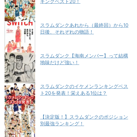
キングベスト20！
スラムダンクあれから（最終回）から10
日後、それぞれの物語！
スラムダンク【海南メンバー】って結構
地味だけど強い！
スラムダンクのイケメンランキングベス
ト20を発表！栄えある1位は？
【決定版！】スラムダンクのポジション
別最強ランキング！