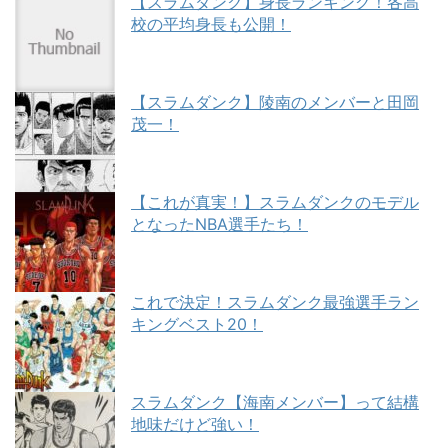
【スラムダンク】身長ランキング！各高
校の平均身長も公開！
【スラムダンク】陵南のメンバーと田岡
茂一！
【これが真実！】スラムダンクのモデル
となったNBA選手たち！
これで決定！スラムダンク最強選手ラン
キングベスト20！
スラムダンク【海南メンバー】って結構
地味だけど強い！