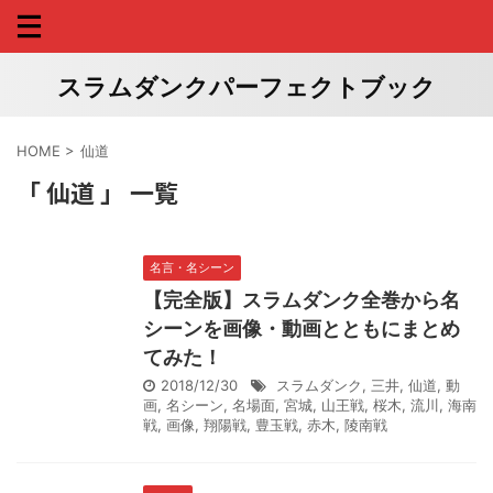
スラムダンクパーフェクトブック
HOME
>
仙道
「 仙道 」 一覧
名言・名シーン
【完全版】スラムダンク全巻から名
シーンを画像・動画とともにまとめ
てみた！
2018/12/30
スラムダンク
,
三井
,
仙道
,
動
画
,
名シーン
,
名場面
,
宮城
,
山王戦
,
桜木
,
流川
,
海南
戦
,
画像
,
翔陽戦
,
豊玉戦
,
赤木
,
陵南戦