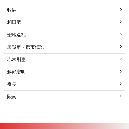
牧紳一
相田彦一
聖地巡礼
裏設定・都市伝説
赤木剛憲
越野宏明
身長
陵南