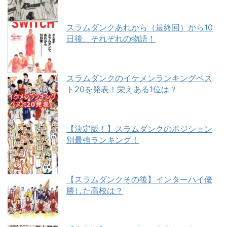
スラムダンクあれから（最終回）から10
日後、それぞれの物語！
スラムダンクのイケメンランキングベス
ト20を発表！栄えある1位は？
【決定版！】スラムダンクのポジション
別最強ランキング！
【スラムダンクその後】インターハイ優
勝した高校は？