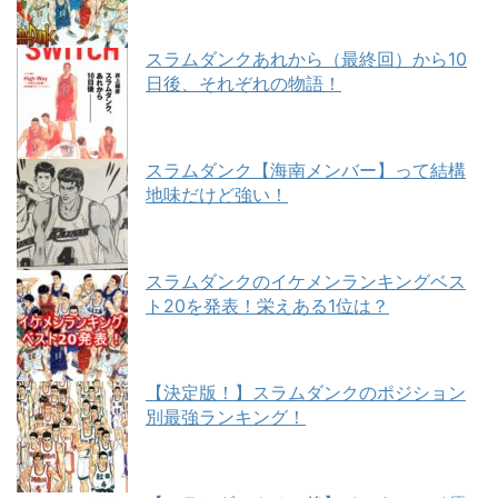
スラムダンクあれから（最終回）から10
日後、それぞれの物語！
スラムダンク【海南メンバー】って結構
地味だけど強い！
スラムダンクのイケメンランキングベス
ト20を発表！栄えある1位は？
【決定版！】スラムダンクのポジション
別最強ランキング！