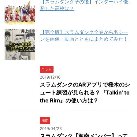
【スラムダンクその後】インターハイ優
勝した高校は？
【完全版】スラムダンク全巻から名シー
ンを画像・動画とともにまとめてみた！
コラム
2019/12/16
スラムダンクのARアプリで桜木のシ
ュート練習が見られる？『Talkin' to
the Rim』の使い方は？
海南
2019/04/23
スラムダンク【海南メンバー】って