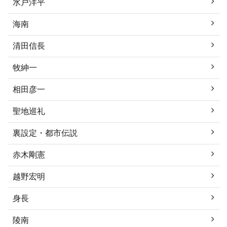
水戸洋平
海南
清田信長
牧紳一
相田彦一
聖地巡礼
裏設定・都市伝説
赤木剛憲
越野宏明
身長
陵南