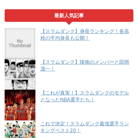
最新人気記事
【スラムダンク】身長ランキング！各高
校の平均身長も公開！
【スラムダンク】陵南のメンバーと田岡
茂一！
【これが真実！】スラムダンクのモデル
となったNBA選手たち！
これで決定！スラムダンク最強選手ラン
キングベスト20！