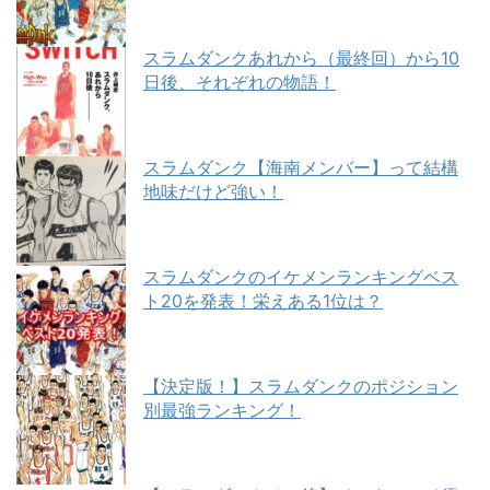
スラムダンクあれから（最終回）から10
日後、それぞれの物語！
スラムダンク【海南メンバー】って結構
地味だけど強い！
スラムダンクのイケメンランキングベス
ト20を発表！栄えある1位は？
【決定版！】スラムダンクのポジション
別最強ランキング！