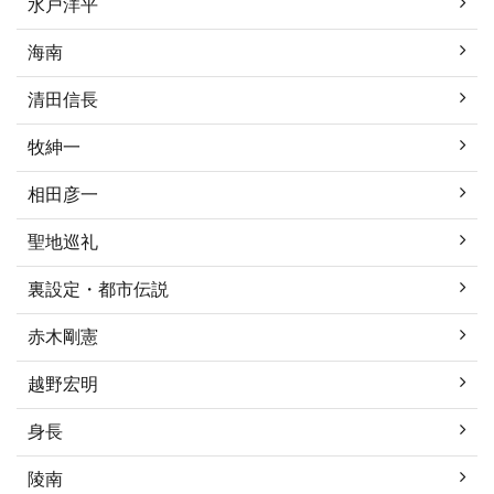
水戸洋平
海南
清田信長
牧紳一
相田彦一
聖地巡礼
裏設定・都市伝説
赤木剛憲
越野宏明
身長
陵南