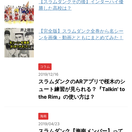
【スラムダンクその後】インターハイ優
勝した高校は？
【完全版】スラムダンク全巻から名シー
ンを画像・動画とともにまとめてみた！
コラム
2019/12/16
スラムダンクのARアプリで桜木のシ
ュート練習が見られる？『Talkin' to
the Rim』の使い方は？
海南
2019/04/23
スラムダンク【海南メンバー】って