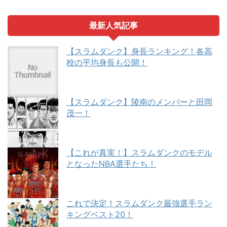
最新人気記事
【スラムダンク】身長ランキング！各高
校の平均身長も公開！
【スラムダンク】陵南のメンバーと田岡
茂一！
【これが真実！】スラムダンクのモデル
となったNBA選手たち！
これで決定！スラムダンク最強選手ラン
キングベスト20！