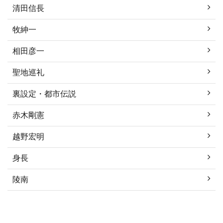
清田信長
牧紳一
相田彦一
聖地巡礼
裏設定・都市伝説
赤木剛憲
越野宏明
身長
陵南