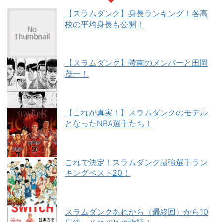
【スラムダンク】身長ランキング！各高
校の平均身長も公開！
【スラムダンク】陵南のメンバーと田岡
茂一！
【これが真実！】スラムダンクのモデル
となったNBA選手たち！
これで決定！スラムダンク最強選手ラン
キングベスト20！
スラムダンクあれから（最終回）から10