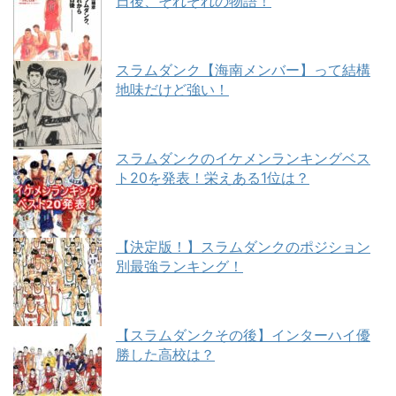
日後、それぞれの物語！
スラムダンク【海南メンバー】って結構
地味だけど強い！
スラムダンクのイケメンランキングベス
ト20を発表！栄えある1位は？
【決定版！】スラムダンクのポジション
別最強ランキング！
【スラムダンクその後】インターハイ優
勝した高校は？