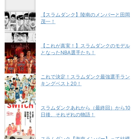
【スラムダンク】陵南のメンバーと田岡
茂一！
【これが真実！】スラムダンクのモデル
となったNBA選手たち！
これで決定！スラムダンク最強選手ラン
キングベスト20！
スラムダンクあれから（最終回）から10
日後、それぞれの物語！
スラムダンク【海南メンバー】って結構