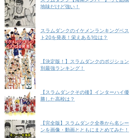
地味だけど強い！
スラムダンクのイケメンランキングベス
ト20を発表！栄えある1位は？
【決定版！】スラムダンクのポジション
別最強ランキング！
【スラムダンクその後】インターハイ優
勝した高校は？
【完全版】スラムダンク全巻から名シー
ンを画像・動画とともにまとめてみた！